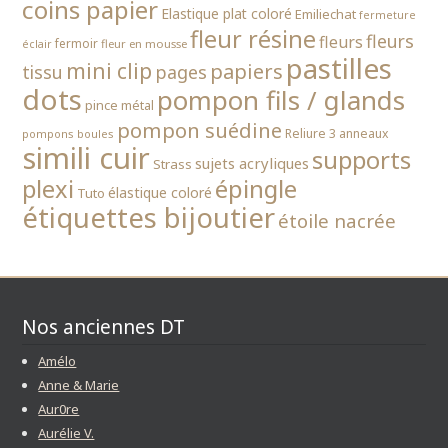
coins papier
Elastique plat coloré
Emiliechat
fermeture
fleur résine
fleurs
fleurs
fermoir
fleur en mousse
éclair
pastilles
mini clip
papiers
tissu
pages
dots
pompon fils / glands
pince métal
pompon suédine
Reliure 3 anneaux
pompons boules
simili cuir
supports
sujets acryliques
Strass
épingle
plexi
élastique coloré
Tuto
étiquettes bijoutier
étoile nacrée
Nos anciennes DT
Amélo
Anne & Marie
Aur0re
Aurélie V.