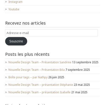
e
r
v
Instagram
d
e
e
a
d
l
n
a
l
Youtube
s
n
e
u
s
f
n
u
e
e
n
n
Recevez nos articles
n
e
ê
o
n
t
u
o
r
v
u
e
Adresse
e
v
)
l
e
e-
l
l
Souscrire
e
l
mail
f
e
e
f
n
e
Posts les plus récents
ê
n
t
ê
r
t
Nouvelle Design Team – Présentation Sandrine
13 septembre 2025
e
r
)
e
)
Nouvelle Design Team – Présentation Béa
7 septembre 2025
Boîte pour tags – par Nathpy
26 juin 2025
Nouvelle Design Team – présentation Stéphanie
23 mai 2025
Nouvelle Design Team – présentation Isabelle
21 mai 2025