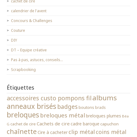
cachet de cire
calendrier de l'avent
Concours & Challenges
Couture
DIY
DT – Equipe créative
Pas à pas, astuces, conseils…
Scrapbooking
Étiquettes
albums
accessoires custo pompons fil
anneaux brisés
badges
boutons
brads
breloques
breloques métal
breloques plumes
Béa
Cachets de cire
cadre baroque
cachet de cire
capuchon
G
chaînette
clip métal
coins métal
Cire à cacheter