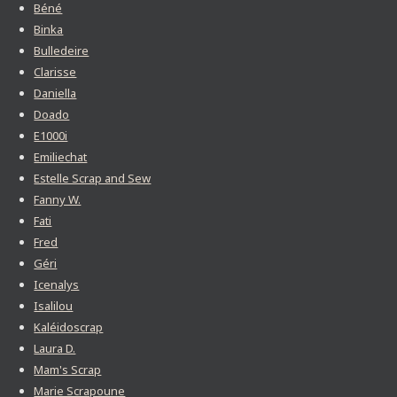
Béné
Binka
Bulledeire
Clarisse
Daniella
Doado
E1000i
Emiliechat
Estelle Scrap and Sew
Fanny W.
Fati
Fred
Géri
Icenalys
Isalilou
Kaléidoscrap
Laura D.
Mam's Scrap
Marie Scrapoune