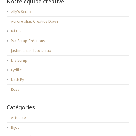
Notre équipe créative
Ally's Scrap
Aurore alias Creative Dawn
Béa G.
Isa Scrap Créations
Justine alias Tuto scrap
Lily Scrap
Lydille
Nath Py
Rose
Catégories
Actualité
Bijou