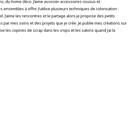
ums, du home déco. J’aime associer accessoires cousus et
nsembles à offrir. J’utilise plusieurs techniques de colorisation :
ol. J’aime les rencontres et le partage alors je propose des petits
és par mes soins et des projets que je crée. Je publie mes créations sur
ie les copines de scrap dans les crops et les salons quand j’ai la