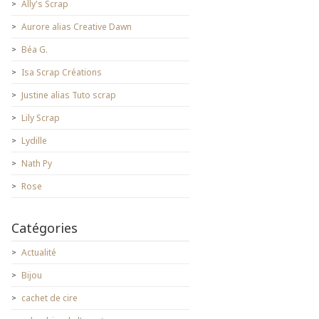
Ally's Scrap
Aurore alias Creative Dawn
Béa G.
Isa Scrap Créations
Justine alias Tuto scrap
Lily Scrap
Lydille
Nath Py
Rose
Catégories
Actualité
Bijou
cachet de cire