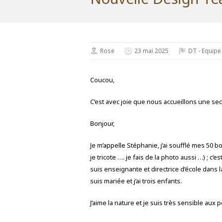
Rose
23 mai 2025
DT - Equipe
Coucou,
C’est avec joie que nous accueillons une s
Bonjour,
Je m’appelle Stéphanie, j’ai soufflé mes 50 bo
je tricote …. je fais de la photo aussi …) ; 
suis enseignante et directrice d’école dans la 
suis mariée et j’ai trois enfants.
J’aime la nature et je suis très sensible aux 