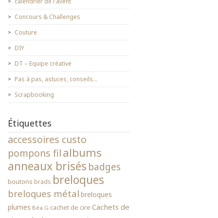
calendrier de l'avent
Concours & Challenges
Couture
DIY
DT – Equipe créative
Pas à pas, astuces, conseils…
Scrapbooking
Étiquettes
accessoires custo
albums
pompons fil
anneaux brisés
badges
breloques
boutons
brads
breloques métal
breloques
Cachets de
plumes
cachet de cire
Béa G