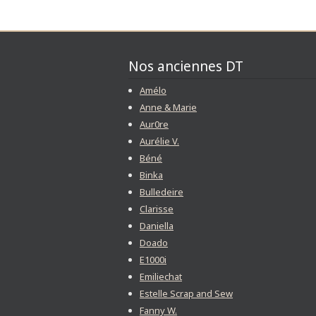
Nos anciennes DT
Amélo
Anne & Marie
Aur0re
Aurélie V.
Béné
Binka
Bulledeire
Clarisse
Daniella
Doado
E1000i
Emiliechat
Estelle Scrap and Sew
Fanny W.