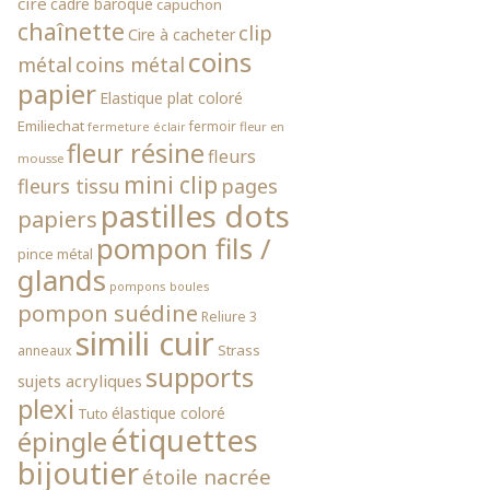
cire
cadre baroque
capuchon
chaînette
clip
Cire à cacheter
coins
métal
coins métal
papier
Elastique plat coloré
Emiliechat
fermoir
fleur en
fermeture éclair
fleur résine
fleurs
mousse
mini clip
fleurs tissu
pages
pastilles dots
papiers
pompon fils /
pince métal
glands
pompons boules
pompon suédine
Reliure 3
simili cuir
Strass
anneaux
supports
sujets acryliques
plexi
élastique coloré
Tuto
étiquettes
épingle
bijoutier
étoile nacrée