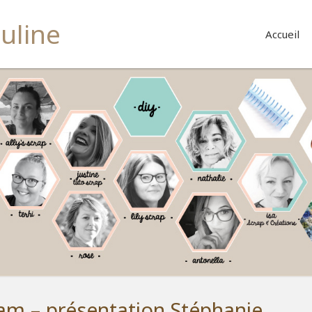
buline
Accueil
am – présentation Stéphanie