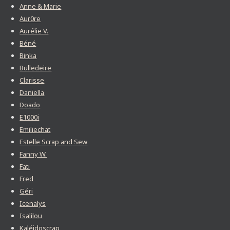
Anne & Marie
Aur0re
Aurélie V.
Béné
Binka
Bulledeire
Clarisse
Daniella
Doado
E1000i
Emiliechat
Estelle Scrap and Sew
Fanny W.
Fati
Fred
Géri
Icenalys
Isalilou
Kaléidoscrap