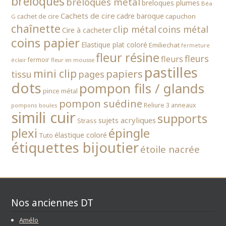
breloques
breloques métal
breloques plumes
Béa
Cachets de cire
cadre baroque
cachet de cire
capuchon
G
chaînette
clip métal
coins métal
Cire à cacheter
coins papier
Elastique plat coloré
Emiliechat
fermeture
fleur résine
fleurs
fleurs
fermoir
fleur en mousse
éclair
pastilles
mini clip
papiers
tissu
pages
dots
pompon fils / glands
pince métal
pompon suédine
Reliure 3 anneaux
pompons boules
simili cuir
supports
sujets acryliques
Strass
épingle
plexi
élastique coloré
Tuto
étiquettes bijoutier
étoile nacrée
Nos anciennes DT
Amélo