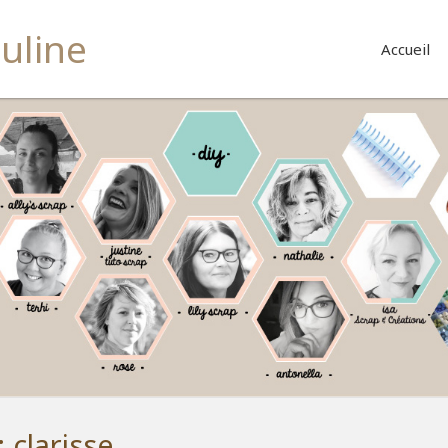
buline
Accueil
:
clarisse