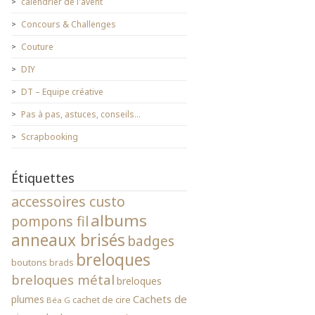
calendrier de l'avent
Concours & Challenges
Couture
DIY
DT – Equipe créative
Pas à pas, astuces, conseils…
Scrapbooking
Étiquettes
accessoires custo
albums
pompons fil
anneaux brisés
badges
breloques
boutons
brads
breloques métal
breloques
Cachets de
plumes
cachet de cire
Béa G