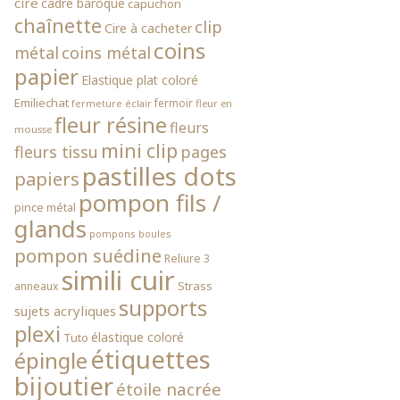
cire
cadre baroque
capuchon
chaînette
clip
Cire à cacheter
coins
métal
coins métal
papier
Elastique plat coloré
Emiliechat
fermoir
fleur en
fermeture éclair
fleur résine
fleurs
mousse
mini clip
fleurs tissu
pages
pastilles dots
papiers
pompon fils /
pince métal
glands
pompons boules
pompon suédine
Reliure 3
simili cuir
Strass
anneaux
supports
sujets acryliques
plexi
élastique coloré
Tuto
étiquettes
épingle
bijoutier
étoile nacrée