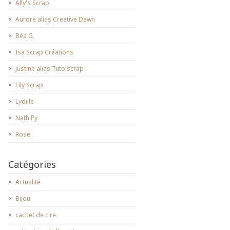
Ally's Scrap
Aurore alias Creative Dawn
Béa G.
Isa Scrap Créations
Justine alias Tuto scrap
Lily Scrap
Lydille
Nath Py
Rose
Catégories
Actualité
Bijou
cachet de cire