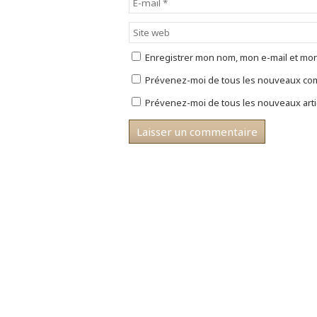
u
o
r
v
u
e
e
v
)
l
e
l
l
e
l
f
e
Enregistrer mon nom, mon e-mail et mon
e
f
n
e
ê
n
Prévenez-moi de tous les nouveaux com
t
ê
r
t
Prévenez-moi de tous les nouveaux artic
e
r
)
e
)