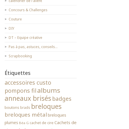
calendrier de l'avent
Concours & Challenges
Couture
DIY
DT – Equipe créative
Pas à pas, astuces, conseils…
Scrapbooking
Étiquettes
accessoires custo
albums
pompons fil
anneaux brisés
badges
breloques
boutons
brads
breloques métal
breloques
Cachets de
plumes
cachet de cire
Béa G