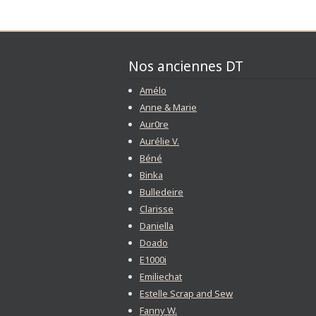
Nos anciennes DT
Amélo
Anne & Marie
Aur0re
Aurélie V.
Béné
Binka
Bulledeire
Clarisse
Daniella
Doado
E1000i
Emiliechat
Estelle Scrap and Sew
Fanny W.