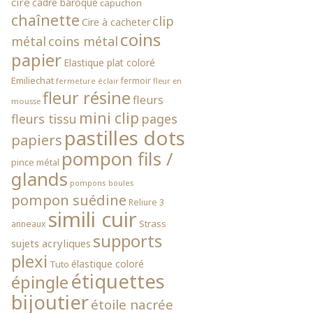
cire
cadre baroque
capuchon
chaînette
clip
Cire à cacheter
coins
métal
coins métal
papier
Elastique plat coloré
Emiliechat
fermoir
fleur en
fermeture éclair
fleur résine
fleurs
mousse
mini clip
fleurs tissu
pages
pastilles dots
papiers
pompon fils /
pince métal
glands
pompons boules
pompon suédine
Reliure 3
simili cuir
Strass
anneaux
supports
sujets acryliques
plexi
élastique coloré
Tuto
étiquettes
épingle
bijoutier
étoile nacrée