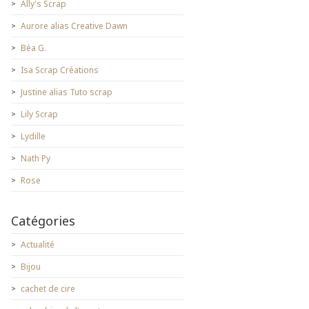
Ally's Scrap
Aurore alias Creative Dawn
Béa G.
Isa Scrap Créations
Justine alias Tuto scrap
Lily Scrap
Lydille
Nath Py
Rose
Catégories
Actualité
Bijou
cachet de cire