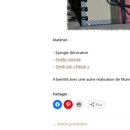
Matériel :
– Epingle décorative
–
Ficelle colorée
.
–
Simili cuir « Neige »
.
A bientôt avec une autre réalisation de Mu
Partager :
C
C
C
Plus
l
l
l
i
i
i
q
q
q
u
u
u
e
e
e
← Article précédent
z
z
r
p
p
p