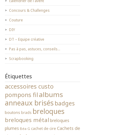
calendrier de l'avent
Concours & Challenges
Couture
DIY
DT – Equipe créative
Pas à pas, astuces, conseils…
Scrapbooking
Étiquettes
accessoires custo
albums
pompons fil
anneaux brisés
badges
breloques
boutons
brads
breloques métal
breloques
Cachets de
plumes
cachet de cire
Béa G