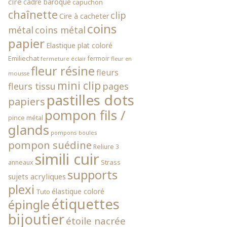
cire
cadre baroque
capuchon
chaînette
clip
Cire à cacheter
coins
métal
coins métal
papier
Elastique plat coloré
Emiliechat
fermoir
fleur en
fermeture éclair
fleur résine
fleurs
mousse
mini clip
fleurs tissu
pages
pastilles dots
papiers
pompon fils /
pince métal
glands
pompons boules
pompon suédine
Reliure 3
simili cuir
Strass
anneaux
supports
sujets acryliques
plexi
élastique coloré
Tuto
étiquettes
épingle
bijoutier
étoile nacrée