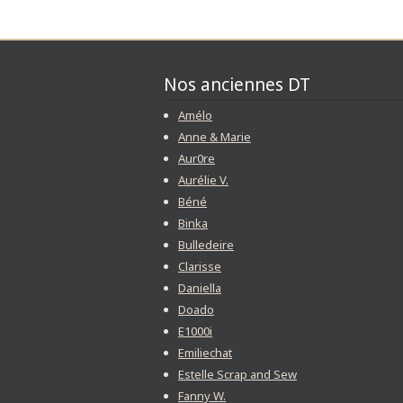
Nos anciennes DT
Amélo
Anne & Marie
Aur0re
Aurélie V.
Béné
Binka
Bulledeire
Clarisse
Daniella
Doado
E1000i
Emiliechat
Estelle Scrap and Sew
Fanny W.