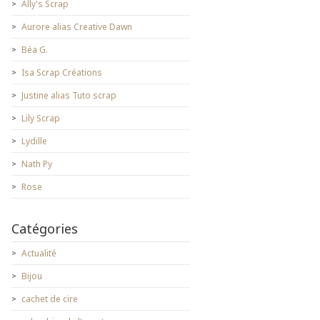
Ally's Scrap
Aurore alias Creative Dawn
Béa G.
Isa Scrap Créations
Justine alias Tuto scrap
Lily Scrap
Lydille
Nath Py
Rose
Catégories
Actualité
Bijou
cachet de cire