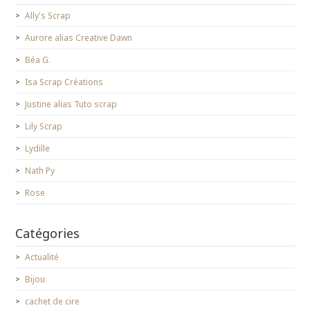
Ally's Scrap
Aurore alias Creative Dawn
Béa G.
Isa Scrap Créations
Justine alias Tuto scrap
Lily Scrap
Lydille
Nath Py
Rose
Catégories
Actualité
Bijou
cachet de cire