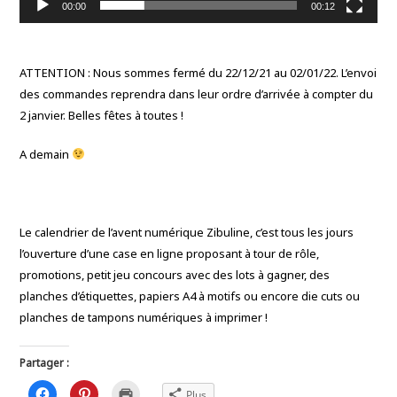
00:00
00:12
ATTENTION : Nous sommes fermé du 22/12/21 au 02/01/22. L’envoi
des commandes reprendra dans leur ordre d’arrivée à compter du
2 janvier. Belles fêtes à toutes !
A demain
Le calendrier de l’avent numérique Zibuline, c’est tous les jours
l’ouverture d’une case en ligne proposant à tour de rôle,
promotions, petit jeu concours avec des lots à gagner, des
planches d’étiquettes, papiers A4 à motifs ou encore die cuts ou
planches de tampons numériques à imprimer !
Partager :
C
C
C
Plus