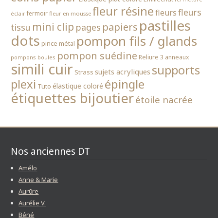
fleur résine
fleurs
fleurs
fermoir
fleur en mousse
éclair
pastilles
mini clip
papiers
tissu
pages
dots
pompon fils / glands
pince métal
pompon suédine
Reliure 3 anneaux
pompons boules
simili cuir
supports
sujets acryliques
Strass
épingle
plexi
élastique coloré
Tuto
étiquettes bijoutier
étoile nacrée
Nos anciennes DT
Amélo
Anne & Marie
Aur0re
Aurélie V.
Béné