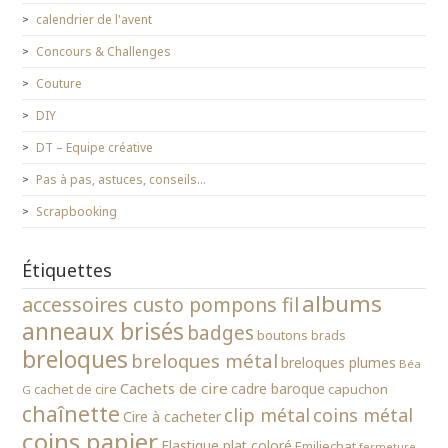
calendrier de l'avent
Concours & Challenges
Couture
DIY
DT – Equipe créative
Pas à pas, astuces, conseils…
Scrapbooking
Étiquettes
albums
accessoires custo pompons fil
anneaux brisés
badges
boutons
brads
breloques
breloques métal
breloques plumes
Béa
Cachets de cire
cadre baroque
cachet de cire
capuchon
G
chaînette
clip métal
coins métal
Cire à cacheter
coins papier
Elastique plat coloré
Emiliechat
fermeture