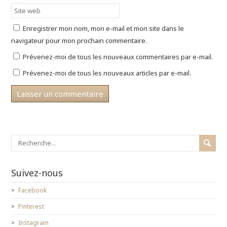
n
a
l
s
n
e
u
s
f
n
u
e
e
n
n
Enregistrer mon nom, mon e-mail et mon site dans le
n
e
ê
o
n
t
navigateur pour mon prochain commentaire.
u
o
r
v
u
e
e
v
)
Prévenez-moi de tous les nouveaux commentaires par e-mail.
l
e
l
l
Prévenez-moi de tous les nouveaux articles par e-mail.
e
l
f
e
e
f
n
e
ê
n
t
ê
r
t
e
r
)
e
)
Suivez-nous
Facebook
Pinterest
Instagram