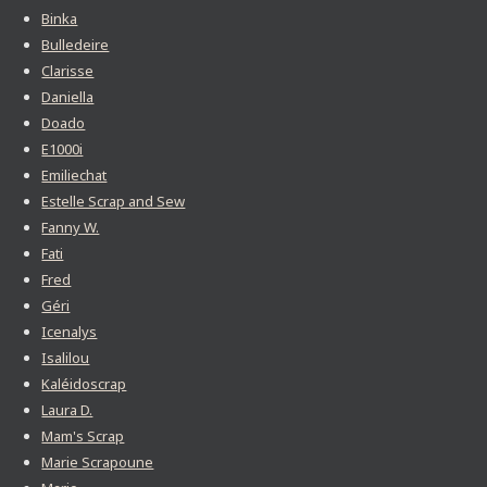
Binka
Bulledeire
Clarisse
Daniella
Doado
E1000i
Emiliechat
Estelle Scrap and Sew
Fanny W.
Fati
Fred
Géri
Icenalys
Isalilou
Kaléidoscrap
Laura D.
Mam's Scrap
Marie Scrapoune