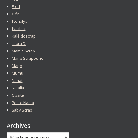
Fred
Géri
Icenalys
Isalilou
Kaléidoscrap
Laura D.
Mam's Scrap
Marie Scrapoune
Marjo
Mumu
Nanat
Natalia
Opsite
Petite Nadia
Saby Scrap
Archives
Archives