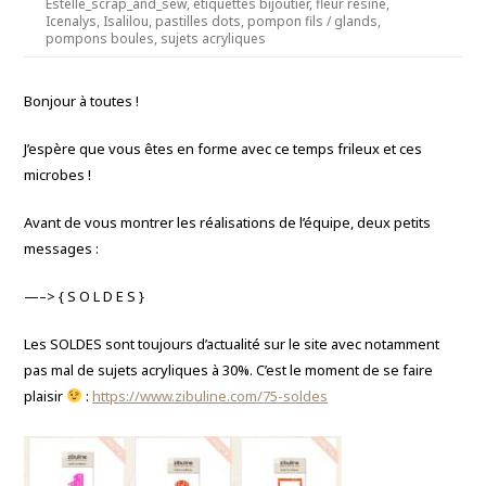
Estelle_scrap_and_sew
,
étiquettes bijoutier
,
fleur résine
,
Icenalys
,
Isalilou
,
pastilles dots
,
pompon fils / glands
,
pompons boules
,
sujets acryliques
Bonjour à toutes !
J’espère que vous êtes en forme avec ce temps frileux et ces
microbes !
Avant de vous montrer les réalisations de l’équipe, deux petits
messages :
—–> { S O L D E S }
Les SOLDES sont toujours d’actualité sur le site avec notamment
pas mal de sujets acryliques à 30%. C’est le moment de se faire
plaisir
:
https://www.zibuline.com/75-soldes