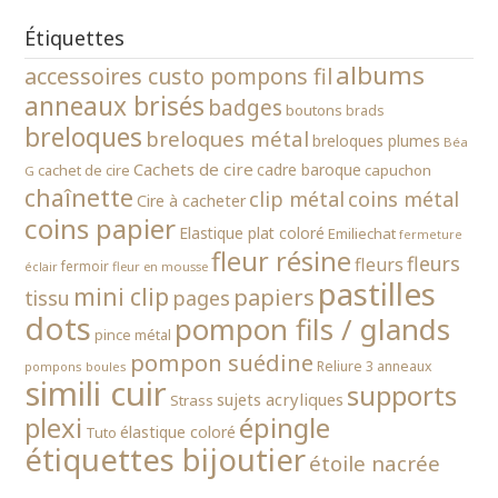
Étiquettes
albums
accessoires custo pompons fil
anneaux brisés
badges
boutons
brads
breloques
breloques métal
breloques plumes
Béa
Cachets de cire
cadre baroque
cachet de cire
capuchon
G
chaînette
clip métal
coins métal
Cire à cacheter
coins papier
Elastique plat coloré
Emiliechat
fermeture
fleur résine
fleurs
fleurs
fermoir
fleur en mousse
éclair
pastilles
mini clip
papiers
tissu
pages
dots
pompon fils / glands
pince métal
pompon suédine
Reliure 3 anneaux
pompons boules
simili cuir
supports
sujets acryliques
Strass
épingle
plexi
élastique coloré
Tuto
étiquettes bijoutier
étoile nacrée