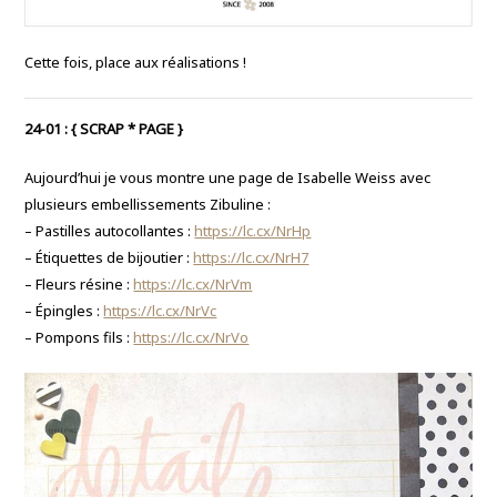
Cette fois, place aux réalisations !
24-01 : { SCRAP * PAGE }
Aujourd’hui je vous montre une page de Isabelle Weiss avec
plusieurs embellissements
Zibuline
:
– Pastilles autocollantes :
https://lc.cx/NrHp
– Étiquettes de bijoutier :
https://lc.cx/NrH7
– Fleurs résine :
https://lc.cx/NrVm
– Épingles :
https://lc.cx/NrVc
– Pompons fils :
https://lc.cx/NrVo