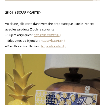
28-01 :
{ SCRAP * CARTE }
Voici une jolie carte d’anniversaire proposée par Estelle Poncet
avec les produits Zibuline suivants :
– Sujets acryliques :
https://lc.cx/WmKQ
– Étiquettes de bijoutier :
https://lc.cx/NrH7
– Pastilles autocollantes :
https://lc.cx/NrHp