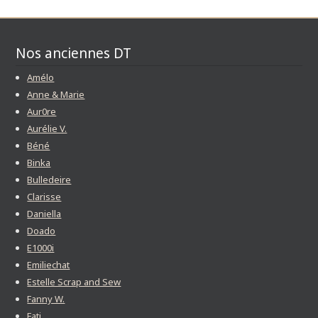
Nos anciennes DT
Amélo
Anne & Marie
Aur0re
Aurélie V.
Béné
Binka
Bulledeire
Clarisse
Daniella
Doado
E1000i
Emiliechat
Estelle Scrap and Sew
Fanny W.
Fati