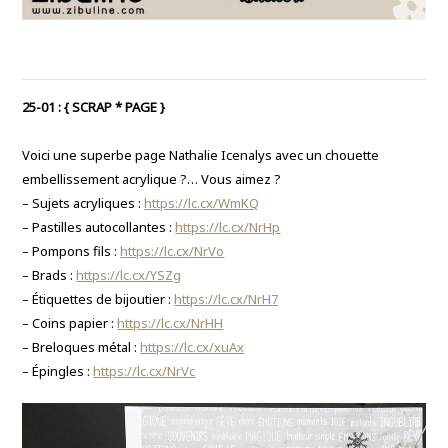
25-01 :
{ SCRAP * PAGE }
Voici une superbe page Nathalie Icenalys avec un chouette
embellissement acrylique
?
… Vous aimez ?
– Sujets acryliques :
https://lc.cx/WmKQ
– Pastilles autocollantes :
https://lc.cx/NrHp
– Pompons fils :
https://lc.cx/NrVo
– Brads :
https://lc.cx/YSZg
– Étiquettes de bijoutier :
https://lc.cx/NrH7
– Coins papier :
https://lc.cx/NrHH
– Breloques métal :
https://lc.cx/xuAx
– Épingles :
https://lc.cx/NrVc