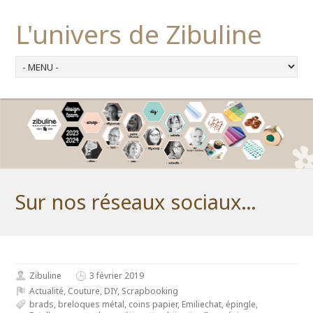
L'univers de Zibuline
Sur nos réseaux sociaux…
Zibuline
3 février 2019
Actualité
,
Couture
,
DIY
,
Scrapbooking
brads
,
breloques métal
,
coins papier
,
Emiliechat
,
épingle
,