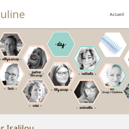
buline
Accueil
 Isalilou