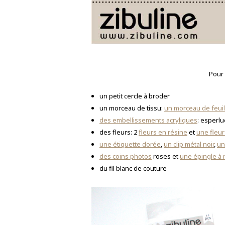
Pour 
un petit cercle à broder
un morceau de tissu:
un morceau de feuil
des embellissements acryliques
: esperlu
des fleurs: 2
fleurs en résine
et
une fleur
une étiquette dorée
,
un clip métal noir
,
un
des coins photos
roses et
une épingle à 
du fil blanc de couture