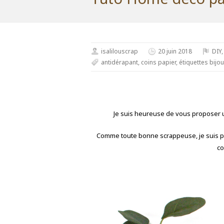
isalilouscrap
20 juin 2018
DIY
antidérapant
,
coins papier
,
étiquettes bijou
Je suis heureuse de vous proposer un
Comme toute bonne scrappeuse, je suis par
co