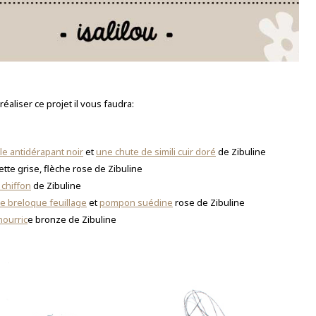
réaliser ce projet il vous faudra:
le antidérapant noir
et
une chute de simili cuir doré
de Zibuline
ette grise, flèche rose de Zibuline
 chiffon
de Zibuline
e breloque feuillage
et
pompon suédine
rose de Zibuline
nourric
e bronze de Zibuline