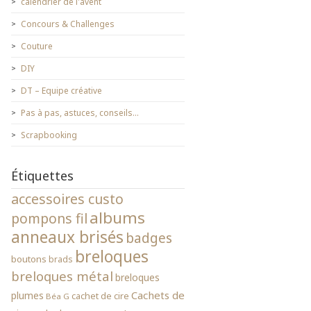
calendrier de l'avent
Concours & Challenges
Couture
DIY
DT – Equipe créative
Pas à pas, astuces, conseils…
Scrapbooking
Étiquettes
accessoires custo
albums
pompons fil
anneaux brisés
badges
breloques
boutons
brads
breloques métal
breloques
Cachets de
plumes
cachet de cire
Béa G