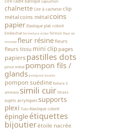
cire
cadre baroque
capuchon
chaînette
clip
Cire à cacheter
coins
métal
coins métal
papier
Elastique plat coloré
Emiliechat
fermoir
fleur en
fermeture éclair
fleur résine
fleurs
mousse
mini clip
fleurs tissu
pages
pastilles dots
papiers
pompon fils /
pince métal
glands
pompons boules
pompon suédine
Reliure 3
simili cuir
Strass
anneaux
supports
sujets acryliques
plexi
élastique coloré
Tuto
étiquettes
épingle
bijoutier
étoile nacrée