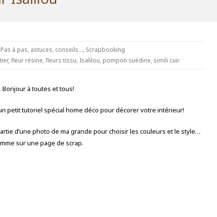
,
Pas à pas, astuces, conseils...
,
Scrapbooking
tier
,
fleur résine
,
fleurs tissu
,
Isalilou
,
pompon suédine
,
simili cuir
Bonjour à toutes et tous!
 petit tutoriel spécial home déco pour décorer votre intérieur!
tie d’une photo de ma grande pour choisir les couleurs et le style…
mme sur une page de scrap.