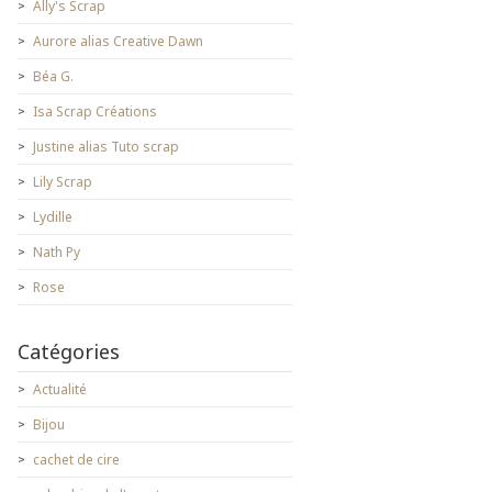
Ally's Scrap
Aurore alias Creative Dawn
Béa G.
Isa Scrap Créations
Justine alias Tuto scrap
Lily Scrap
Lydille
Nath Py
Rose
Catégories
Actualité
Bijou
cachet de cire