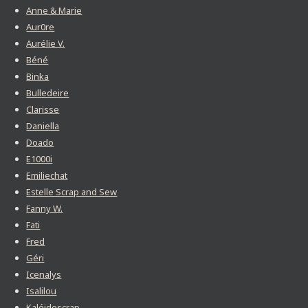
Anne & Marie
Aur0re
Aurélie V.
Béné
Binka
Bulledeire
Clarisse
Daniella
Doado
E1000i
Emiliechat
Estelle Scrap and Sew
Fanny W.
Fati
Fred
Géri
Icenalys
Isalilou
Kaléidoscrap