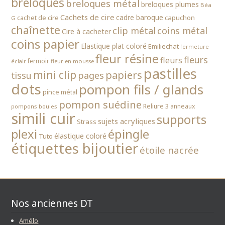
breloques
breloques métal
breloques plumes
Béa
Cachets de cire
cadre baroque
cachet de cire
capuchon
G
chaînette
clip métal
coins métal
Cire à cacheter
coins papier
Elastique plat coloré
Emiliechat
fermeture
fleur résine
fleurs
fleurs
fermoir
fleur en mousse
éclair
pastilles
mini clip
papiers
tissu
pages
dots
pompon fils / glands
pince métal
pompon suédine
Reliure 3 anneaux
pompons boules
simili cuir
supports
sujets acryliques
Strass
épingle
plexi
élastique coloré
Tuto
étiquettes bijoutier
étoile nacrée
Nos anciennes DT
Amélo