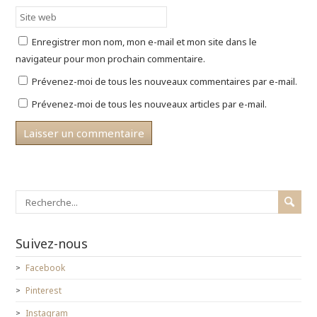
n
a
l
s
n
e
u
s
f
n
u
e
e
n
n
Enregistrer mon nom, mon e-mail et mon site dans le
n
e
ê
o
n
t
navigateur pour mon prochain commentaire.
u
o
r
v
u
e
e
v
)
Prévenez-moi de tous les nouveaux commentaires par e-mail.
l
e
l
l
Prévenez-moi de tous les nouveaux articles par e-mail.
e
l
f
e
e
f
n
e
ê
n
t
ê
r
t
e
r
)
e
)
Suivez-nous
Facebook
Pinterest
Instagram