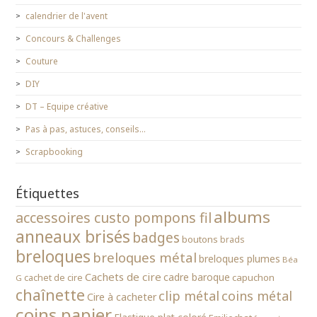
calendrier de l'avent
Concours & Challenges
Couture
DIY
DT – Equipe créative
Pas à pas, astuces, conseils…
Scrapbooking
Étiquettes
albums
accessoires custo pompons fil
anneaux brisés
badges
boutons
brads
breloques
breloques métal
breloques plumes
Béa
Cachets de cire
cadre baroque
cachet de cire
capuchon
G
chaînette
clip métal
coins métal
Cire à cacheter
coins papier