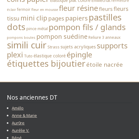
Elastique plat coloré
Emiliechat
fermeture
fleur résine
fleurs
fleurs
fermoir
fleur en mousse
éclair
pastilles
mini clip
papiers
tissu
pages
dots
pompon fils / glands
pince métal
pompon suédine
Reliure 3 anneaux
pompons boules
simili cuir
supports
sujets acryliques
Strass
épingle
plexi
élastique coloré
Tuto
étiquettes bijoutier
étoile nacrée
Nos anciennes DT
Amélo
Anne & Marie
Aur0re
Aurélie V.
Béné