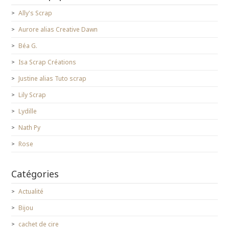
Ally's Scrap
Aurore alias Creative Dawn
Béa G.
Isa Scrap Créations
Justine alias Tuto scrap
Lily Scrap
Lydille
Nath Py
Rose
Catégories
Actualité
Bijou
cachet de cire