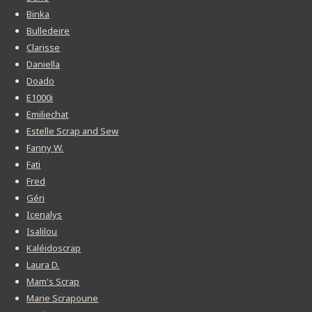
Binka
Bulledeire
Clarisse
Daniella
Doado
E1000i
Emiliechat
Estelle Scrap and Sew
Fanny W.
Fati
Fred
Géri
Icenalys
Isalilou
Kaléidoscrap
Laura D.
Mam's Scrap
Marie Scrapoune