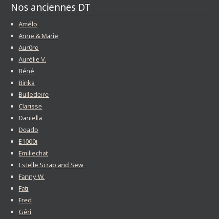
Nos anciennes DT
Amélo
Anne & Marie
Aur0re
Aurélie V.
Béné
Binka
Bulledeire
Clarisse
Daniella
Doado
E1000i
Emiliechat
Estelle Scrap and Sew
Fanny W.
Fati
Fred
Géri