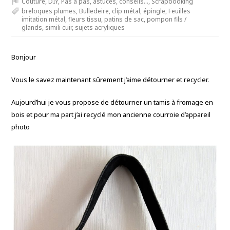
Couture
,
DIY
,
Pas à pas, astuces, conseils...
,
Scrapbooking
breloques plumes
,
Bulledeire
,
clip métal
,
épingle
,
Feuilles
imitation métal
,
fleurs tissu
,
patins de sac
,
pompon fils /
glands
,
simili cuir
,
sujets acryliques
Bonjour
Vous le savez maintenant sûrement j’aime détourner et recycler.
Aujourd’hui je vous propose de détourner un tamis à fromage en
bois et pour ma part j’ai recyclé mon ancienne courroie d’appareil
photo