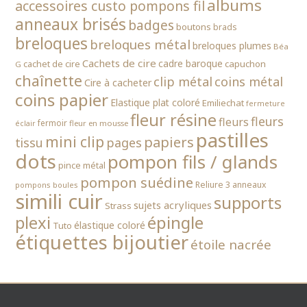
albums
accessoires custo pompons fil
anneaux brisés
badges
boutons
brads
breloques
breloques métal
breloques plumes
Béa
Cachets de cire
cadre baroque
cachet de cire
capuchon
G
chaînette
clip métal
coins métal
Cire à cacheter
coins papier
Elastique plat coloré
Emiliechat
fermeture
fleur résine
fleurs
fleurs
fermoir
fleur en mousse
éclair
pastilles
mini clip
papiers
tissu
pages
dots
pompon fils / glands
pince métal
pompon suédine
Reliure 3 anneaux
pompons boules
simili cuir
supports
sujets acryliques
Strass
épingle
plexi
élastique coloré
Tuto
étiquettes bijoutier
étoile nacrée