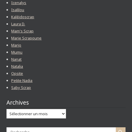
Icenalys
Isalilou
Kaléidoscrap
Laura D.
Mam's Scrap
Marie Scrapoune
Marjo
Mumu
Nanat
Natalia
Opsite
Petite Nadia
Saby Scrap
Archives
Archives