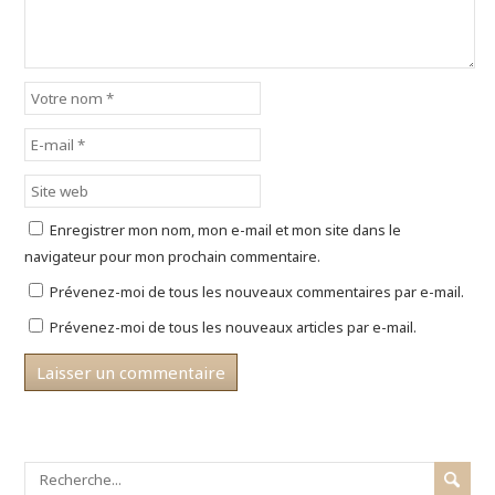
b
e
a
o
r
n
o
e
s
k
s
u
(
t
n
o
(
e
u
o
n
v
u
o
r
v
u
e
r
v
d
e
e
a
d
l
n
a
l
s
n
e
u
s
f
n
u
e
e
n
n
Enregistrer mon nom, mon e-mail et mon site dans le
n
e
ê
o
n
t
navigateur pour mon prochain commentaire.
u
o
r
v
u
e
e
v
)
Prévenez-moi de tous les nouveaux commentaires par e-mail.
l
e
l
l
Prévenez-moi de tous les nouveaux articles par e-mail.
e
l
f
e
e
f
n
e
ê
n
t
ê
r
t
e
r
)
e
)