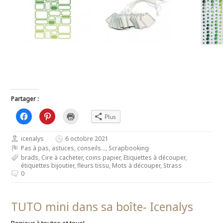
Partager :
C
C
C
Plus
l
l
l
i
i
i
q
q
q
icenalys
u
u
6 octobre 2021
u
e
e
e
Pas à pas, astuces, conseils...
,
Scrapbooking
z
z
r
p
p
p
brads
,
Cire à cacheter
,
coins papier
,
Etiquettes à découper
,
o
o
o
étiquettes bijoutier
,
fleurs tissu
,
Mots à découper
,
Strass
u
u
u
0
r
r
r
p
p
i
a
a
m
r
r
p
t
t
r
TUTO mini dans sa boîte- Icenalys
a
a
i
g
g
m
e
e
e
r
r
r
Bonjour à toutes et tous!