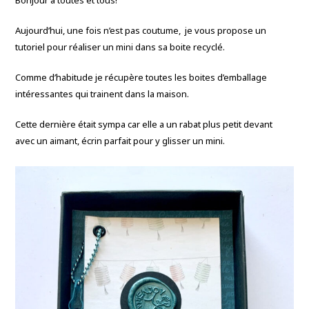
s
s
(
u
u
o
r
r
u
Aujourd’hui, une fois n’est pas coutume, je vous propose un
F
P
v
a
i
r
tutoriel pour réaliser un mini dans sa boite recyclé.
c
n
e
e
t
d
b
e
a
o
r
n
Comme d’habitude je récupère toutes les boites d’emballage
o
e
s
k
s
u
intéressantes qui trainent dans la maison.
(
t
n
o
(
e
u
o
n
v
u
o
Cette dernière était sympa car elle a un rabat plus petit devant
r
v
u
e
r
v
avec un aimant, écrin parfait pour y glisser un mini.
d
e
e
a
d
l
n
a
l
s
n
e
u
s
f
n
u
e
e
n
n
n
e
ê
o
n
t
u
o
r
v
u
e
e
v
)
l
e
l
l
e
l
f
e
e
f
n
e
ê
n
t
ê