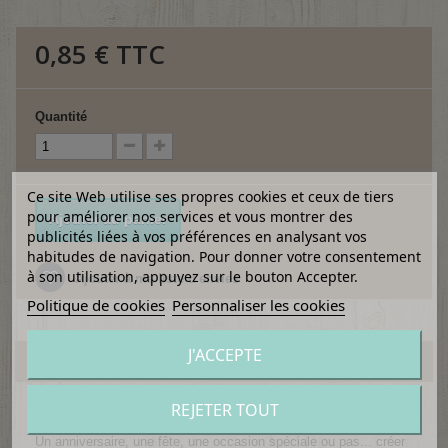
0,85 €
TTC
Quantité
Ce site Web utilise ses propres cookies et ceux de tiers
pour améliorer nos services et vous montrer des
Ajouter au panier
publicités liées à vos préférences en analysant vos
habitudes de navigation. Pour donner votre consentement
à son utilisation, appuyez sur le bouton Accepter.
Ajouter à ma liste d'envies
Politique de cookies
Personnaliser les cookies
J'ACCEPTE
EN SAVOIR PLUS
REJETER TOUT
Planche de mots à découper et à coller, spécial carterie.
Un anniversaire, une fête, une occasion spéciale ou pas... créer