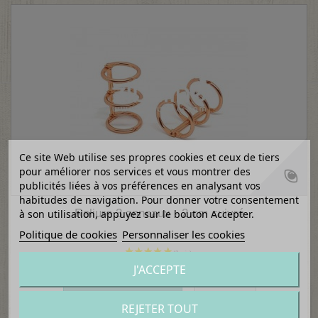
(2 avis)
Ce site Web utilise ses propres cookies et ceux de tiers
pour améliorer nos services et vous montrer des
publicités liées à vos préférences en analysant vos
habitudes de navigation. Pour donner votre consentement
Reliure 3 anneaux - 2 cm cuivré
à son utilisation, appuyez sur le bouton Accepter.
Politique de cookies
Personnaliser les cookies
1,95 €
J'ACCEPTE
Ajouter au panier
Détails
REJETER TOUT