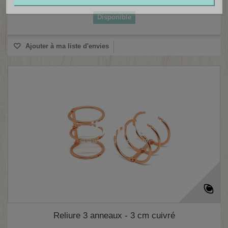
Disponible
Ajouter à ma liste d'envies
Reliure 3 anneaux - 3 cm cuivré