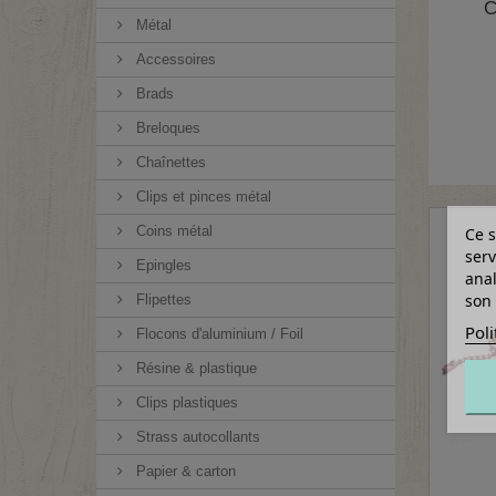
C
Métal
Accessoires
Brads
Breloques
Chaînettes
Clips et pinces métal
Coins métal
Ce s
serv
Epingles
anal
son 
Flipettes
Poli
Flocons d'aluminium / Foil
Résine & plastique
Clips plastiques
Strass autocollants
Papier & carton