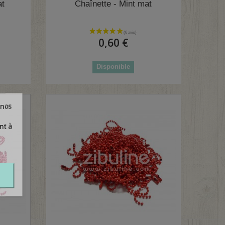
at
Chaînette - Mint mat
0,60 €
Disponible
 nos
nt à