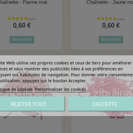
haînette - Parme mat
Chaînette - Jaune m
0,60 €
0,60 €
Disponible
Disponible
ite Web utilise ses propres cookies et ceux de tiers pour améliorer
ices et vous montrer des publicités liées à vos préférences en
ysant vos habitudes de navigation. Pour donner votre consenteme
utilisation, appuyez sur le bouton Accepter.
tique de cookies
Personnaliser les cookies
REJETER TOUT
J'ACCEPTE