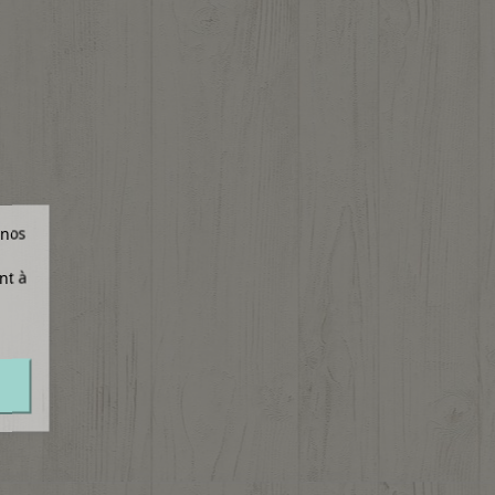
 nos
nt à