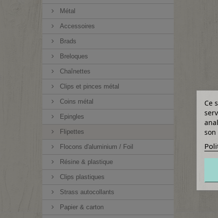
Métal
Accessoires
Brads
Breloques
Chaînettes
Clips et pinces métal
Coins métal
Ce s
serv
Epingles
anal
son 
Flipettes
Poli
Flocons d'aluminium / Foil
Résine & plastique
Clips plastiques
Strass autocollants
Papier & carton