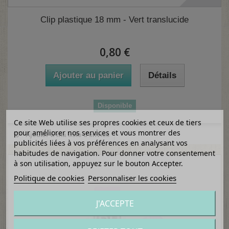
(1 avis)
Clip plastique 18 mm - Vert translucide
0,80 €
Ajouter au panier
Détails
Disponible
Ce site Web utilise ses propres cookies et ceux de tiers
pour améliorer nos services et vous montrer des
Ajouter à ma liste d'envies
publicités liées à vos préférences en analysant vos
habitudes de navigation. Pour donner votre consentement
à son utilisation, appuyez sur le bouton Accepter.
Politique de cookies
Personnaliser les cookies
J'ACCEPTE