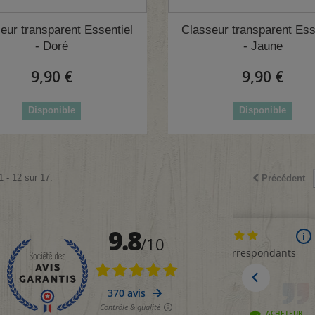
(
eur transparent Essentiel
Classeur transparent Ess
- Doré
- Jaune
9,90 €
9,90 €
Disponible
Disponible
1 - 12 sur 17.
Précédent