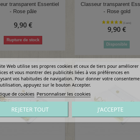
eur transparent Essentiel
Classeur transparent Ess
- Rose pâle
- Rose gold
9,90 €
9,90 €
Rupture de stock
Disponible
ite Web utilise ses propres cookies et ceux de tiers pour améliorer
ices et vous montrer des publicités liées à vos préférences en
ysant vos habitudes de navigation. Pour donner votre consenteme
utilisation, appuyez sur le bouton Accepter.
tique de cookies
Personnaliser les cookies
REJETER TOUT
J'ACCEPTE