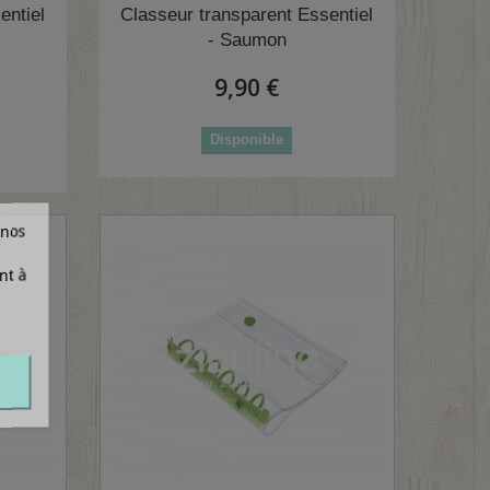
entiel
Classeur transparent Essentiel
- Saumon
9,90 €
Disponible
 nos
nt à