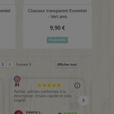
1 avis)
entiel
Classeur transparent Essentiel
- Vert anis
9,90 €
Disponible
1
2
Suivant
Afficher tout