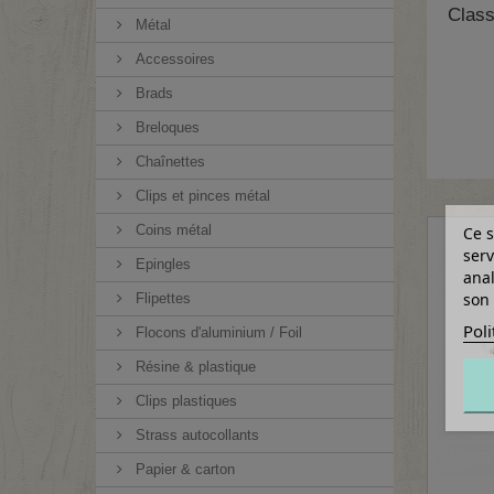
Class
Métal
Accessoires
Brads
Breloques
Chaînettes
Clips et pinces métal
Coins métal
Ce s
serv
Epingles
anal
son 
Flipettes
Poli
Flocons d'aluminium / Foil
Résine & plastique
Clips plastiques
Strass autocollants
Papier & carton