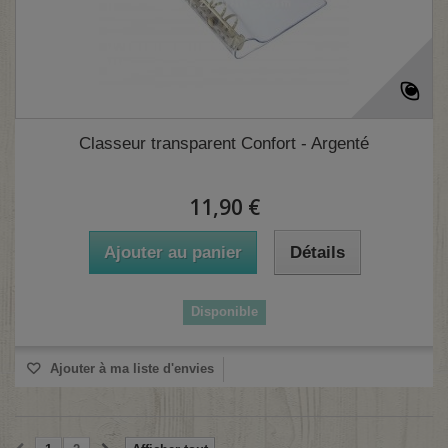
Classeur transparent Confort - Argenté
11,90 €
Ajouter au panier
Détails
(2 avis)
Disponible
Ajouter à ma liste d'envies