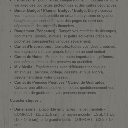
Project Life :
Documentez chaque moment important de votre
vie avec des pochettes protectrices et des cartes décoratives.
Binder Budget / Planner Budget / Budget Diary :
Gardez
vos finances sous contrôle en créant un système de gestion
budgétaire personnalisé, avec des pages de suivi des
dépenses et des objectifs financiers.
Rangement (Pochettes) :
Rangez vos matrices de découpes,
documents, photos, stickers, et petits souvenirs grâce aux
pochettes transparentes vendues séparément.
Carnet d'Inspirations :
Compilez toutes vos idées créatives,
vos inspirations et vos projets futurs en un seul endroit.
Carnet de Notes :
Prenez des notes importantes, griffonnez
des idées ou écrivez des pensées au quotidien.
Mix Media :
Expérimentez avec différentes techniques
artistiques : peinture, collage, dessins, et plus encore,
directement dans votre classeur.
Carnet de Pensées Positives / Carnet de Gratitudes :
Cultivez une attitude positive en notant quotidiennement vos
moments de gratitude et vos pensées inspirantes.
Caractéristiques :
Dimensions :
Disponible en 3 tailles : le petit modèle -
COMPACT - (11 x 11,5 cm), le moyen modèle - ESSENTIEL -
(12 x 14,5 cm), et le grand modèle - CONFORT - (12,5 x 19
cm)