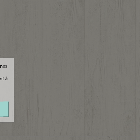
 nos
nt à