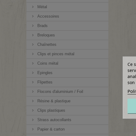
Métal
Accessoires
Brads
Breloques
Chaînettes
Clips et pinces métal
Coins métal
Ce s
serv
Epingles
anal
son 
Flipettes
Poli
Flocons d'aluminium / Foil
Résine & plastique
Clips plastiques
Strass autocollants
Papier & carton