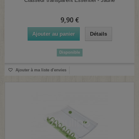
Classeur transparent Essentiel - Jaune
9,90 €
Ajouter au panier
Détails
Disponible
(1 avis)
Ajouter à ma liste d'envies