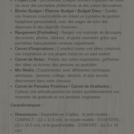
Project Life :
Documentez chaque moment important de votre
vie avec des pochettes protectrices et des cartes décoratives.
Binder Budget / Planner Budget / Budget Diary :
Gardez
vos finances sous contrôle en créant un système de gestion
budgétaire personnalisé, avec des pages de suivi des
dépenses et des objectifs financiers.
Rangement (Pochettes) :
Rangez vos matrices de découpes,
documents, photos, stickers, et petits souvenirs grâce aux
pochettes transparentes vendues séparément.
Carnet d'Inspirations :
Compilez toutes vos idées créatives,
vos inspirations et vos projets futurs en un seul endroit.
Carnet de Notes :
Prenez des notes importantes, griffonnez
des idées ou écrivez des pensées au quotidien.
Mix Media :
Expérimentez avec différentes techniques
artistiques : peinture, collage, dessins, et plus encore,
directement dans votre classeur.
Carnet de Pensées Positives / Carnet de Gratitudes :
Cultivez une attitude positive en notant quotidiennement vos
moments de gratitude et vos pensées inspirantes.
Caractéristiques :
Dimensions :
Disponible en 3 tailles : le petit modèle -
COMPACT - (11 x 11,5 cm), le moyen modèle - ESSENTIEL -
(12 x 14,5 cm), et le grand modèle - CONFORT - (12,5 x 19
cm)