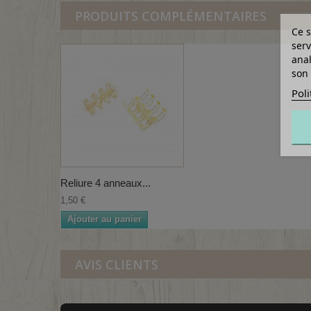
PRODUITS COMPLÉMENTAIRES
Ce s
serv
anal
son 
Poli
Reliure 4 anneaux...
1,50 €
Ajouter au panier
AVIS CLIENTS