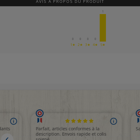
AVIS À PROPOS DU PRODUIT
1
0
0
0
0
1★
2★
3★
4★
5★