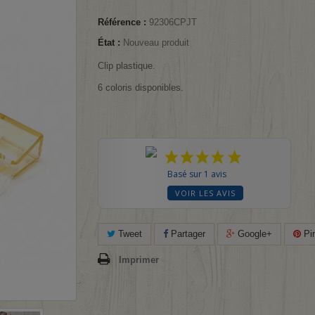
Référence :
92306CPJT
État :
Nouveau produit
Clip plastique.
6 coloris disponibles.
Basé sur 1 avis
VOIR LES AVIS
Tweet
Partager
Google+
Pin
Imprimer