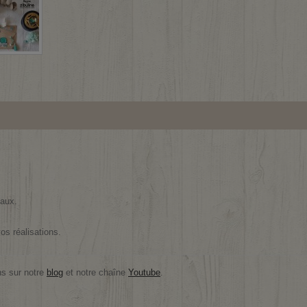
eaux.
os réalisations.
ns sur notre
blog
et notre chaîne
Youtube
.