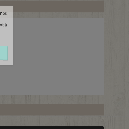
 nos
nt à