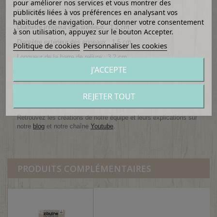
pour améliorer nos services et vous montrer des
publicités liées à vos préférences en analysant vos
En plastique.
habitudes de navigation. Pour donner votre consentement
Diamètre intérieur des anneaux : 1,2 cm
à son utilisation, appuyez sur le bouton Accepter.
Diamètre extérieur des anneaux : 1,5 cm
Politique de cookies
Personnaliser les cookies
Longueur de la barre de reliure : 3,2 cm
J'ACCEPTE
Vendue à l'unité.
Ces reliures sont très pratiques pour relier vos mini-albums de
REJETER TOUT
scrap, carnets ou autres feuillets...
Retrouvez les créations de notre équipe et leurs explications sur
notre
blog
et notre chaîne
Youtube
.
PRODUITS COMPLÉMENTAIRES