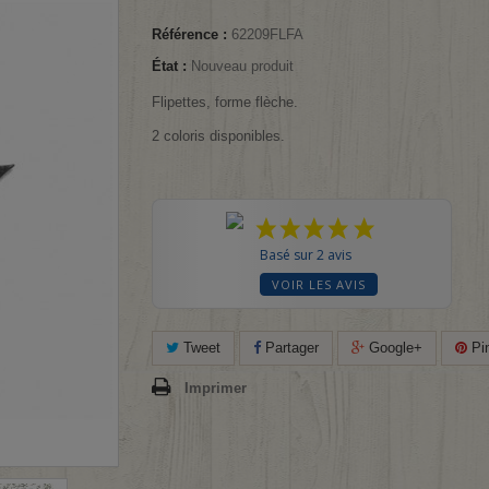
Référence :
62209FLFA
État :
Nouveau produit
Flipettes, forme flèche.
2 coloris disponibles.
Basé sur 2 avis
VOIR LES AVIS
Tweet
Partager
Google+
Pin
Imprimer