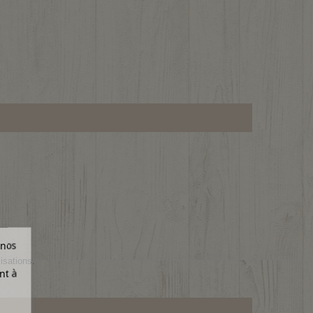
 nos
isations.
nt à