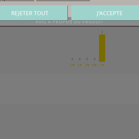
REJETER TOUT
J'ACCEPTE
AVIS À PROPOS DU PRODUIT
2
0
0
0
0
1★
2★
3★
4★
5★