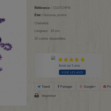
Référence :
72107CHPM
État :
Nouveau produit
Chaînette.
Longueur : 10 cm.
20 coloris disponibles.
Basé sur 5 avis
VOIR LES AVIS
Tweet
Partager
Google+
Pin
Imprimer