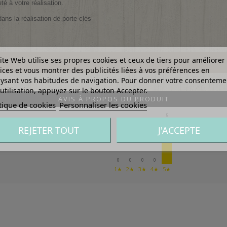
té à votre réalisation.
ans la réalisation de
porte-clés
ite Web utilise ses propres cookies et ceux de tiers pour améliorer
ices et vous montrer des publicités liées à vos préférences en
ysant vos habitudes de navigation. Pour donner votre consenteme
utilisation, appuyez sur le bouton Accepter.
AVIS À PROPOS DU PRODUIT
tique de cookies
Personnaliser les cookies
5
REJETER TOUT
J'ACCEPTE
0
0
0
0
1★
2★
3★
4★
5★