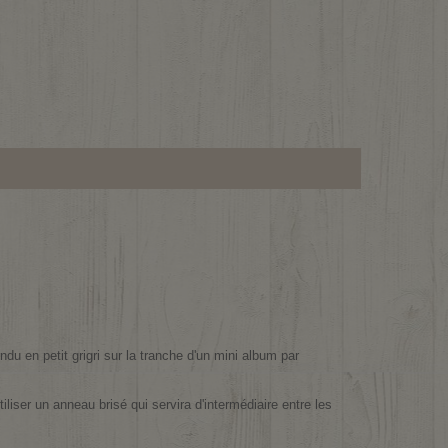
u en petit grigri sur la tranche d'un mini album par
ser un anneau brisé qui servira d'intermédiaire entre les