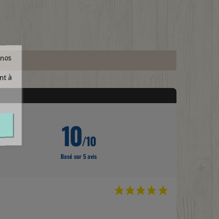
 nos
nt à
10
/10
Basé sur 5 avis