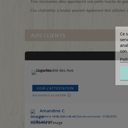
Très résistantes elles apporteront une petite touche de gaie
Ces chaînettes à boules peuvent également être utilisées d
Ce s
AVIS CLIENTS
serv
anal
son 
Poli
VOIR L'ATTESTATION
Avis soumis à un contrôle
Amandine C.
Publié le 19/08/2025 à 08:46
(Date de commande : 01/08/2025)
Conforme à l'image