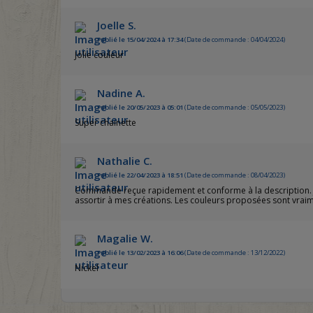
Joelle S.
Publié le 15/04/2024 à 17:34
(Date de commande : 04/04/2024)
Jolie couleur
Nadine A.
Publié le 20/05/2023 à 05:01
(Date de commande : 05/05/2023)
Super chainette
Nathalie C.
Publié le 22/04/2023 à 18:51
(Date de commande : 08/04/2023)
Commande reçue rapidement et conforme à la description. Je n
assortir à mes créations. Les couleurs proposées sont vraime
Magalie W.
Publié le 13/02/2023 à 16:06
(Date de commande : 13/12/2022)
Nickel