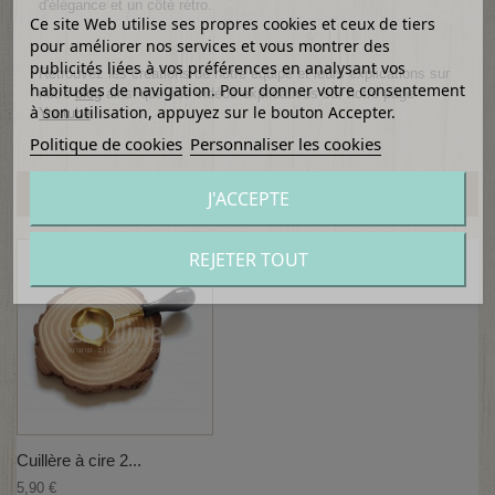
d'élégance et un côté rétro.
Ce site Web utilise ses propres cookies et ceux de tiers
pour améliorer nos services et vous montrer des
publicités liées à vos préférences en analysant vos
Retrouvez les créations de notre équipe et leurs explications sur
habitudes de navigation. Pour donner votre consentement
notre
blog
ainsi que nos vidéos explicatives sur notre page
à son utilisation, appuyez sur le bouton Accepter.
Youtube
.
Politique de cookies
Personnaliser les cookies
PRODUITS COMPLÉMENTAIRES
J'ACCEPTE
REJETER TOUT
Cuillère à cire 2...
5,90 €