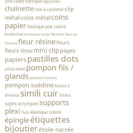
cire
cadre baroque
capuchon
chaînette
clip
Cire à cacheter
coins
métal
coins métal
papier
Elastique plat coloré
Emiliechat
fermoir
fleur en
fermeture éclair
fleur résine
fleurs
mousse
mini clip
fleurs tissu
pages
pastilles dots
papiers
pompon fils /
pince métal
glands
pompons boules
pompon suédine
Reliure 3
simili cuir
Strass
anneaux
supports
sujets acryliques
plexi
élastique coloré
Tuto
étiquettes
épingle
bijoutier
étoile nacrée