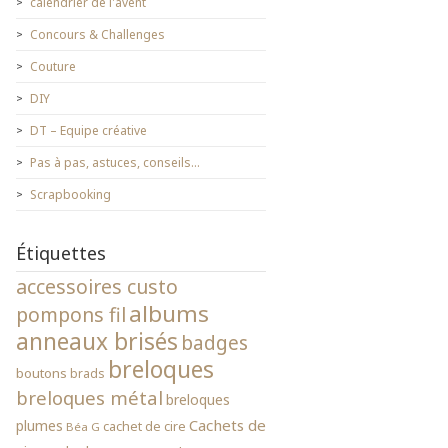
calendrier de l'avent
Concours & Challenges
Couture
DIY
DT – Equipe créative
Pas à pas, astuces, conseils…
Scrapbooking
Étiquettes
accessoires custo
albums
pompons fil
anneaux brisés
badges
breloques
boutons
brads
breloques métal
breloques
Cachets de
plumes
cachet de cire
Béa G