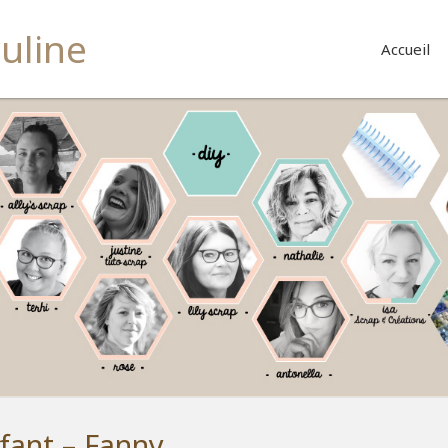
buline
Accueil
fant – Fanny