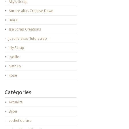
Ally's Scrap
Aurore alias Creative Dawn
Béa G.
Isa Scrap Créations
Justine alias Tuto scrap
Lily Scrap
Lydille
Nath Py
Rose
Catégories
Actualité
Bijou
cachet de cire