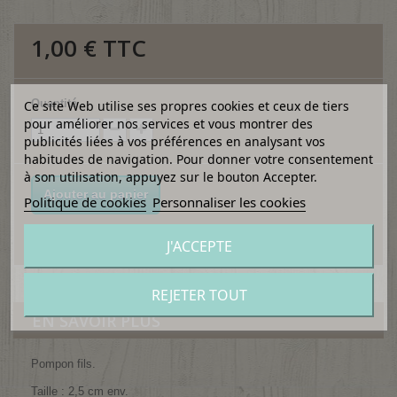
1,00 €
TTC
Quantité
Ce site Web utilise ses propres cookies et ceux de tiers
pour améliorer nos services et vous montrer des
publicités liées à vos préférences en analysant vos
habitudes de navigation. Pour donner votre consentement
à son utilisation, appuyez sur le bouton Accepter.
Ajouter au panier
Politique de cookies
Personnaliser les cookies
J'ACCEPTE
Ajouter à ma liste d'envies
REJETER TOUT
EN SAVOIR PLUS
Pompon fils.
Taille : 2,5 cm env.