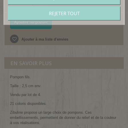
REJETER TOUT
Ajouter au panier
Ajouter à ma liste d'envies
EN SAVOIR PLUS
Pompon fils.
Taille : 2,5 cm env.
Vendu par lot de 4.
21 coloris disponibles.
Zibuline propose un large choix de pompons. Ces
embellissements, permettent de donner du relief et de la couleur
à vos réalisations.