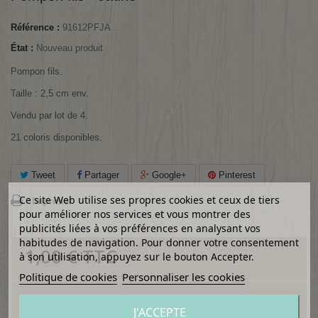
Référence :
91612PFJA
État :
Nouveau produit
Pompon fils.
Taille : 2,5 cm env.
Vendu par lot de 4.
21 coloris disponibles.
Tweet
Partager
Google+
Pinterest
Ce site Web utilise ses propres cookies et ceux de tiers
Imprimer
pour améliorer nos services et vous montrer des
publicités liées à vos préférences en analysant vos
habitudes de navigation. Pour donner votre consentement
1,00 €
TTC
à son utilisation, appuyez sur le bouton Accepter.
Politique de cookies
Personnaliser les cookies
Quantité
J'ACCEPTE