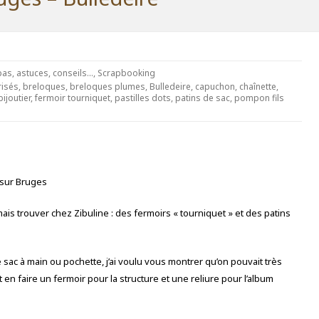
as, astuces, conseils...
,
Scrapbooking
risés
,
breloques
,
breloques plumes
,
Bulledeire
,
capuchon
,
chaînette
,
bijoutier
,
fermoir tourniquet
,
pastilles dots
,
patins de sac
,
pompon fils
 sur Bruges
is trouver chez Zibuline : des fermoirs « tourniquet » et des patins
e sac à main ou pochette, j’ai voulu vous montrer qu’on pouvait très
t en faire un fermoir pour la structure et une reliure pour l’album