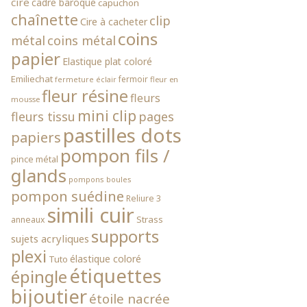
cire
cadre baroque
capuchon
chaînette
clip
Cire à cacheter
coins
métal
coins métal
papier
Elastique plat coloré
Emiliechat
fermoir
fleur en
fermeture éclair
fleur résine
fleurs
mousse
mini clip
fleurs tissu
pages
pastilles dots
papiers
pompon fils /
pince métal
glands
pompons boules
pompon suédine
Reliure 3
simili cuir
Strass
anneaux
supports
sujets acryliques
plexi
élastique coloré
Tuto
étiquettes
épingle
bijoutier
étoile nacrée