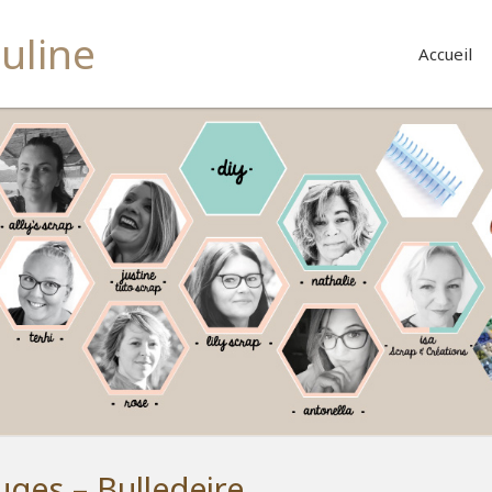
buline
Accueil
ges – Bulledeire