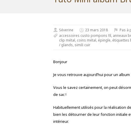
Séverine
23 mars 2018
Pas à p
accessoires custo pompons fil
,
anneaux b
clip métal
,
coins métal
,
épingle
,
étiquettes 
/ glands
,
simili cuir
Bonjour
Je vous retrouve aujourd’hui pour un album
Vous le savez certainement, on peut désorma
de sac !
Habituellement utilisés pour la réalisation d
bien les détourner de leur fonction initiale e
intérieur.