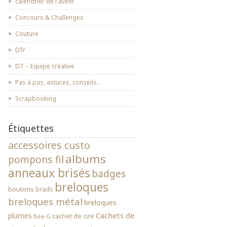
calendrier de l'avent
Concours & Challenges
Couture
DIY
DT – Equipe créative
Pas à pas, astuces, conseils…
Scrapbooking
Étiquettes
accessoires custo
albums
pompons fil
anneaux brisés
badges
breloques
boutons
brads
breloques métal
breloques
Cachets de
plumes
cachet de cire
Béa G