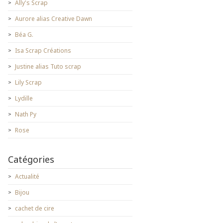
Ally's Scrap
Aurore alias Creative Dawn
Béa G.
Isa Scrap Créations
Justine alias Tuto scrap
Lily Scrap
Lydille
Nath Py
Rose
Catégories
Actualité
Bijou
cachet de cire