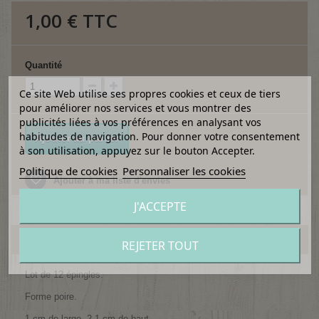
1,00 €
TTC
Quantité
Ce site Web utilise ses propres cookies et ceux de tiers
pour améliorer nos services et vous montrer des
publicités liées à vos préférences en analysant vos
habitudes de navigation. Pour donner votre consentement
Ajouter au panier
à son utilisation, appuyez sur le bouton Accepter.
Politique de cookies
Personnaliser les cookies
Ajouter à ma liste d'envies
J'ACCEPTE
EN SAVOIR PLUS
REJETER TOUT
Lot de 12 épingles.
Forme poire.
1 cm de large, 2,1 cm de haut.