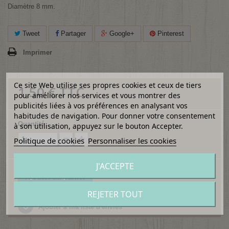
Diamètre 8 mm.
Tweet
Partager
Google+
Pinterest
Imprimer
Ce site Web utilise ses propres cookies et ceux de tiers
1,50 €
TTC
pour améliorer nos services et vous montrer des
publicités liées à vos préférences en analysant vos
habitudes de navigation. Pour donner votre consentement
Quantité
à son utilisation, appuyez sur le bouton Accepter.
Politique de cookies
Personnaliser les cookies
J'ACCEPTE
Ajouter au panier
REJETER TOUT
Ajouter à ma liste d'envies