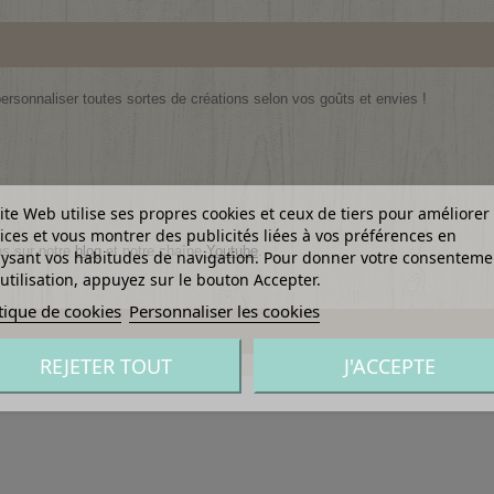
 personnaliser toutes sortes de créations selon vos goûts et envies !
ite Web utilise ses propres cookies et ceux de tiers pour améliorer
ices et vous montrer des publicités liées à vos préférences en
ns sur notre
blog
et notre chaîne
Youtube
.
ysant vos habitudes de navigation. Pour donner votre consenteme
utilisation, appuyez sur le bouton Accepter.
tique de cookies
Personnaliser les cookies
REJETER TOUT
J'ACCEPTE