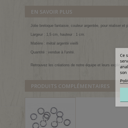
EN SAVOIR PLUS
Jolie breloque fantaisie, couleur argentée, pour réaliser et
Largeur : 1,5 cm, hauteur : 1 cm.
Matière : métal argenté vieilli
Quantité : vendue à l'unité.
Ce s
serv
Retrouvez les créations de notre équipe et leurs explicatio
anal
son 
Poli
PRODUITS COMPLÉMENTAIRES