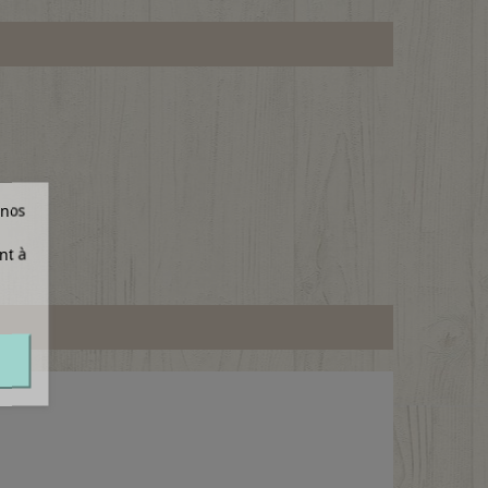
 nos
nt à