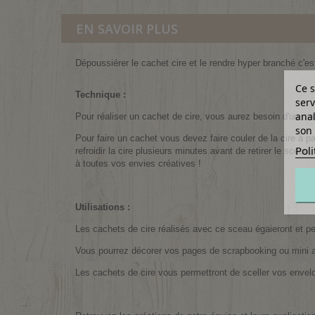
EN SAVOIR PLUS
Dépoussiérer le cachet cire et le rendre hyper branché c'
Ce s
Technique :
serv
anal
Pour réaliser un cachet de cire, vous aurez besoin d'un m
son 
Pour faire un cachet vous devez faire couler de la cire à pa
Poli
refroidir la cire plusieurs minutes avant de retirer le sceau
à toutes vos envies créatives !
Utilisations :
Les cachets de cire réalisés avec ce sceau égaieront et per
Vous pourrez décorer vos pages de scrapbooking ou mini 
Les cachets de cire vous permettront de sceller vos envel