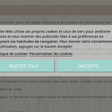
est possible, grâce aux design modernes et aux couleurs de cire tendance qu
ite Web utilise ses propres cookies et ceux de tiers pour améliorer
ices et vous montrer des publicités liées à vos préférences en
ysant vos habitudes de navigation. Pour donner votre consenteme
anche à cacheter, d'un sceau à cacheter et de cire à cacheter (ces 3 élément
utilisation, appuyez sur le bouton Accepter.
rtir d'un bâton de cire en formant un cercle avec la cire sur votre support. Ap
tique de cookies
Personnaliser les cookies
, afin de ne pas abîmer le cachet de cire. La confection de jolis cachets de cir
REJETER TOUT
J'ACCEPTE
sonnaliseront vos cartes créatives, mais aussi écrits, courriers, cartes de v
album de scrap.
oppes, ou de décorer un paquet cadeau en apportant une touche d'élégance et 