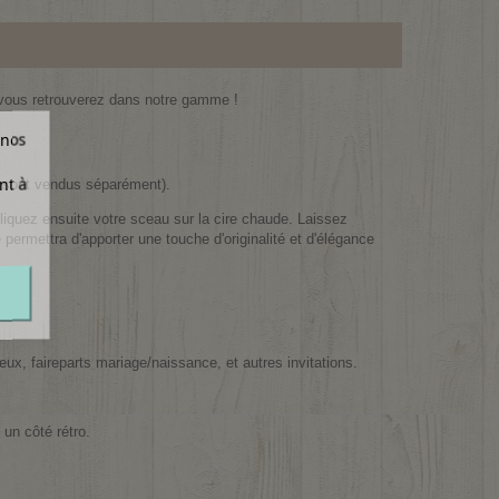
e vous retrouverez dans notre gamme !
 nos
nt à
s sont vendus séparément).
pliquez ensuite votre sceau sur la cire chaude. Laissez
e permettra d'apporter une touche d'originalité et d'élégance
œux, faireparts mariage/naissance, et autres invitations.
un côté rétro.