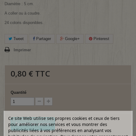
Diamètre : 5 cm.
A coller ou à coudre.
24 coloris disponibles.
Tweet
Partager
Google+
Pinterest
Imprimer
0,80 €
TTC
Quantité
Ce site Web utilise ses propres cookies et ceux de tiers
Ajouter au panier
pour améliorer nos services et vous montrer des
publicités liées à vos préférences en analysant vos