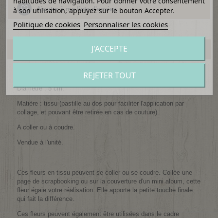
habitudes de navigation. Pour donner votre consentement
Ajouter à ma liste d'envies
à son utilisation, appuyez sur le bouton Accepter.
Politique de cookies
Personnaliser les cookies
J'ACCEPTE
EN SAVOIR PLUS
Fleur chiffon.
REJETER TOUT
Diamètre : 5 cm.
Matière : tissu (pastille au dos pour faciliter l'application par
collage, et pouvant être retirée en cas de couture).
A coller ou à coudre.
Vendue à l'unité.
Ces fleurs en tissu peuvent se coller ou se coudre. Collée une
page de scrapbooking ou sur la couverture d'un mini album, cette
fleur égaie votre réalisation. Elle apporte la petite touche finale
qui fait la différence.
Ces fleurs peuvent également être utilisées dans le cadre