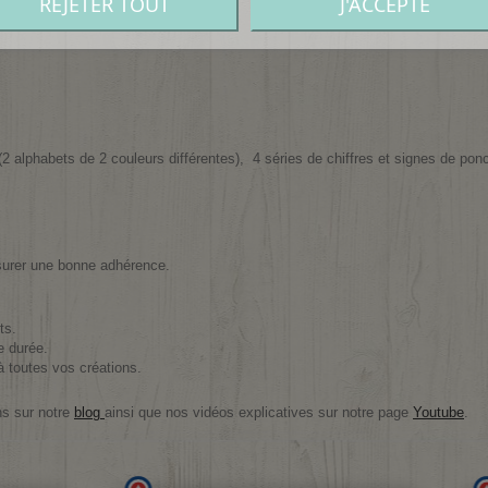
REJETER TOUT
J'ACCEPTE
 alphabets de 2 couleurs différentes),
4 séries de chiffres et signes de ponc
surer une bonne adhérence.
ts.
e durée.
 à toutes vos créations.
ns sur notre
blog
ainsi que nos vidéos explicatives sur notre page
Youtube
.