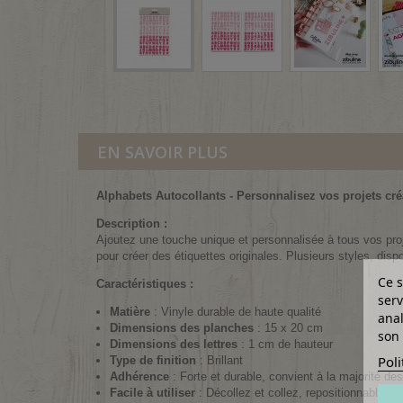
EN SAVOIR PLUS
Alphabets Autocollants - Personnalisez vos projets créa
Description :
Ajoutez une touche unique et personnalisée à tous vos pr
pour créer des étiquettes originales. Plusieurs styles, di
Ce s
Caractéristiques :
serv
Matière
: Vinyle durable de haute qualité
anal
Dimensions des planches
: 15 x 20 cm
son 
Dimensions des lettres
: 1 cm de hauteur
Poli
Type de finition
: Brillant
Adhérence
: Forte et durable, convient à la majorité des
Facile à utiliser
: Décollez et collez, repositionnables s