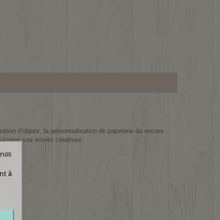
ration d’objets, la personnalisation de papeterie ou encore
à toutes vos envies créatives.
 nos
nt à