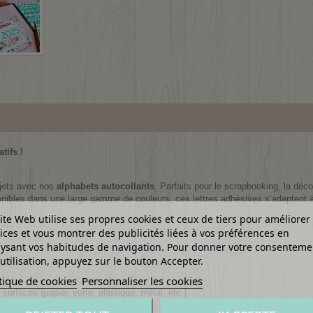
tifs !
ojets avec nos
alphabets autocollants
. Parfaits pour le scrapbooking, la déco
sponibles dans une large gamme de couleurs, ces lettres adhésives s’adaptent 
ite Web utilise ses propres cookies et ceux de tiers pour améliorer
ices et vous montrer des publicités liées à vos préférences en
ysant vos habitudes de navigation. Pour donner votre consenteme
utilisation, appuyez sur le bouton Accepter.
tique de cookies
Personnaliser les cookies
 surfaces (papier, verre, plastique, métal, etc.)
ans laisser de résidus !