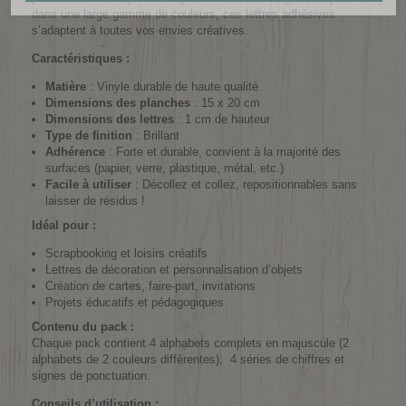
dans une large gamme de couleurs, ces lettres adhésives
s’adaptent à toutes vos envies créatives.
Caractéristiques :
Matière
: Vinyle durable de haute qualité
Dimensions des planches
: 15 x 20 cm
Dimensions des lettres
: 1 cm de hauteur
Type de finition
: Brillant
Adhérence
: Forte et durable, convient à la majorité des
surfaces (papier, verre, plastique, métal, etc.)
Facile à utiliser
: Décollez et collez, repositionnables sans
laisser de résidus !
Idéal pour :
Scrapbooking et loisirs créatifs
Lettres de décoration et personnalisation d’objets
Création de cartes, faire-part, invitations
Projets éducatifs et pédagogiques
Contenu du pack :
Chaque pack contient 4 alphabets complets en majuscule (2
alphabets de 2 couleurs différentes),
4 séries de chiffres et
signes de ponctuation.
Conseils d’utilisation :