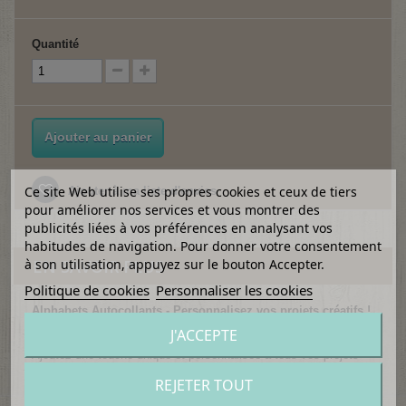
Quantité
Ajouter au panier
Ce site Web utilise ses propres cookies et ceux de tiers
Ajouter à ma liste d'envies
pour améliorer nos services et vous montrer des
publicités liées à vos préférences en analysant vos
habitudes de navigation. Pour donner votre consentement
à son utilisation, appuyez sur le bouton Accepter.
EN SAVOIR PLUS
Politique de cookies
Personnaliser les cookies
Alphabets Autocollants - Personnalisez vos projets créatifs !
J'ACCEPTE
Description :
Ajoutez une touche unique et personnalisée à tous vos projets
avec nos
alphabets autocollants
. Parfaits pour le scrapbooking,
REJETER TOUT
la décoration d’objets, la personnalisation de papeterie ou encore
pour créer des étiquettes originales. Plusieurs styles, disponibles