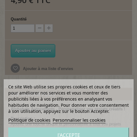
4,90 €
TTC
Quantité
Ajouter au panier
Ajouter à ma liste d'envies
Ce site Web utilise ses propres cookies et ceux de tiers
pour améliorer nos services et vous montrer des
EN SAVOIR PLUS
publicités liées à vos préférences en analysant vos
habitudes de navigation. Pour donner votre consentement
Alphabets Autocollants - Personnalisez vos projets créatifs !
à son utilisation, appuyez sur le bouton Accepter.
Description :
Politique de cookies
Personnaliser les cookies
Ajoutez une touche unique et personnalisée à tous vos projets
avec nos
alphabets autocollants
. Parfaits pour le scrapbooking,
J'ACCEPTE
la décoration d’objets, la personnalisation de papeterie ou encore