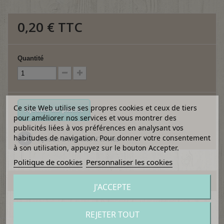
0,20 €
TTC
Quantité
Ce site Web utilise ses propres cookies et ceux de tiers
Ajouter au panier
pour améliorer nos services et vous montrer des
publicités liées à vos préférences en analysant vos
habitudes de navigation. Pour donner votre consentement
Ajouter à ma liste d'envies
à son utilisation, appuyez sur le bouton Accepter.
Politique de cookies
Personnaliser les cookies
EN SAVOIR PLUS
J'ACCEPTE
Gros brad (attache parisienne).
REJETER TOUT
En métal doré.