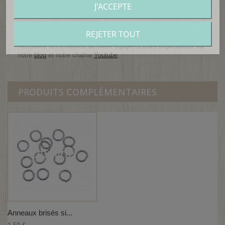
J'ACCEPTE
Matière : métal argenté vieilli
Quantité : vendue à l'unité.
REJETER TOUT
Retrouvez les créations de notre équipe et leurs explications sur
notre
blog
et notre chaîne
Youtube
.
PRODUITS COMPLÉMENTAIRES
Anneaux brisés si...