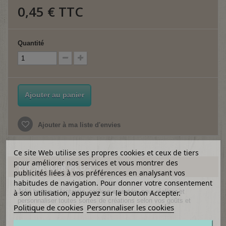
0,45 €
TTC
Quantité
Ajouter au panier
Ajouter à ma liste d'envies
Ce site Web utilise ses propres cookies et ceux de tiers
pour améliorer nos services et vous montrer des
EN SAVOIR PLUS
publicités liées à vos préférences en analysant vos
habitudes de navigation. Pour donner votre consentement
Jolie breloque fantaisie, couleur argentée, pour réaliser et
à son utilisation, appuyez sur le bouton Accepter.
personnaliser toutes sortes de créations selon vos goûts et
Politique de cookies
Personnaliser les cookies
envies !
Largeur : 2 cm, hauteur : 2 cm.