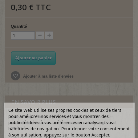
0,30 €
TTC
Quantité
Ajouter au panier
Ajouter à ma liste d'envies
EN SAVOIR PLUS
Ce site Web utilise ses propres cookies et ceux de tiers
pour améliorer nos services et vous montrer des
Jolie breloque fantaisie, couleur argentée, pour réaliser et
publicités liées à vos préférences en analysant vos
personnaliser toutes sortes de créations selon vos goûts et
habitudes de navigation. Pour donner votre consentement
envies !
à son utilisation, appuyez sur le bouton Accepter.
Largeur : 0.65 cm, hauteur : 1 cm.