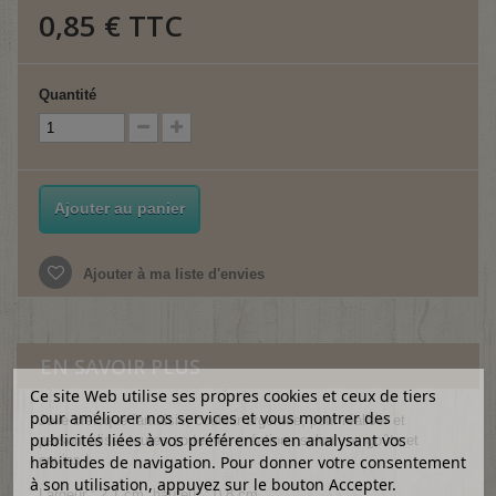
0,85 €
TTC
Quantité
Ajouter au panier
Ajouter à ma liste d'envies
EN SAVOIR PLUS
Ce site Web utilise ses propres cookies et ceux de tiers
pour améliorer nos services et vous montrer des
Jolie breloque fantaisie, couleur argentée, pour réaliser et
publicités liées à vos préférences en analysant vos
personnaliser toutes sortes de créations selon vos goûts et
habitudes de navigation. Pour donner votre consentement
envies !
à son utilisation, appuyez sur le bouton Accepter.
Largeur : 2.1 cm, hauteur : 0.8 cm.