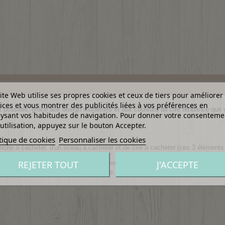
ite Web utilise ses propres cookies et ceux de tiers pour améliorer
ices et vous montrer des publicités liées à vos préférences en
est possible, grâce aux design modernes et aux couleurs de cire tendance qu
ysant vos habitudes de navigation. Pour donner votre consenteme
utilisation, appuyez sur le bouton Accepter.
tique de cookies
Personnaliser les cookies
anche à cacheter, d'un sceau à cacheter et de cire à cacheter (ces 3 élément
REJETER TOUT
J'ACCEPTE
rtir d'un bâton de cire en formant un cercle avec la cire sur votre support. Ap
, afin de ne pas abîmer le cachet de cire. La confection de jolis cachets de cir