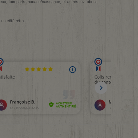
œux, faireparts mariage/naissance, et autres invitations.
un côté rétro.