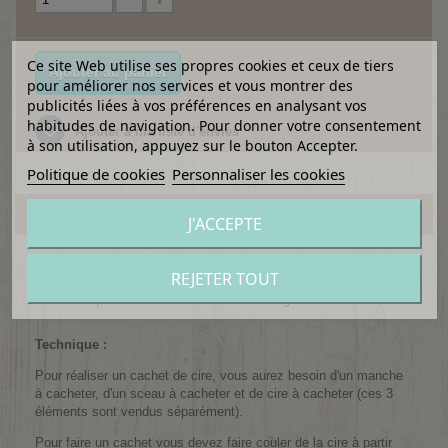
Ce site Web utilise ses propres cookies et ceux de tiers
Ajouter au panier
pour améliorer nos services et vous montrer des
publicités liées à vos préférences en analysant vos
habitudes de navigation. Pour donner votre consentement
Ajouter à ma liste d'envies
à son utilisation, appuyez sur le bouton Accepter.
Politique de cookies
Personnaliser les cookies
EN SAVOIR PLUS
J'ACCEPTE
Dépoussiérer le cachet cire et le rendre hyper branché c'est
REJETER TOUT
possible, grâce aux design modernes et aux couleurs de cire
tendance que vous retrouverez dans notre gamme !
Technique :
Pour réaliser un cachet de cire, vous aurez besoin d'un manche
à cacheter, d'un sceau à cacheter et de cire à cacheter (ces 3
éléments sont vendus séparément).
Pour faire un cachet vous devez faire couler de la cire à partir