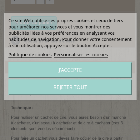
Ce site Web utilise ses propres cookies et ceux de tiers
Ajouter au panier
pour améliorer nos services et vous montrer des
publicités liées à vos préférences en analysant vos
habitudes de navigation. Pour donner votre consentement
Ajouter à ma liste d'envies
à son utilisation, appuyez sur le bouton Accepter.
Politique de cookies
Personnaliser les cookies
EN SAVOIR PLUS
J'ACCEPTE
Dépoussiérer le cachet cire et le rendre hyper branché c'est
REJETER TOUT
possible, grâce aux design modernes et aux couleurs de cire
tendance que vous retrouverez dans notre gamme !
Technique :
Pour réaliser un cachet de cire, vous aurez besoin d'un manche
à cacheter, d'un sceau à cacheter et de cire à cacheter (ces 3
éléments sont vendus séparément).
Pour faire un cachet vous devez faire couler de la cire à partir