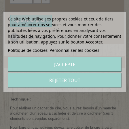
Ce site Web utilise ses propres cookies et ceux de tiers
Ajouter au panier
pour améliorer nos services et vous montrer des
publicités liées à vos préférences en analysant vos
habitudes de navigation. Pour donner votre consentement
Ajouter à ma liste d'envies
à son utilisation, appuyez sur le bouton Accepter.
Politique de cookies
Personnaliser les cookies
EN SAVOIR PLUS
J'ACCEPTE
Dépoussiérer le cachet cire et le rendre hyper branché c'est
REJETER TOUT
possible, grâce aux design modernes et aux couleurs de cire
tendance que vous retrouverez dans notre gamme !
Technique :
Pour réaliser un cachet de cire, vous aurez besoin d'un manche
à cacheter, d'un sceau à cacheter et de cire à cacheter (ces 3
éléments sont vendus séparément).
Pour faire un cachet vous devez faire couler de la cire à partir