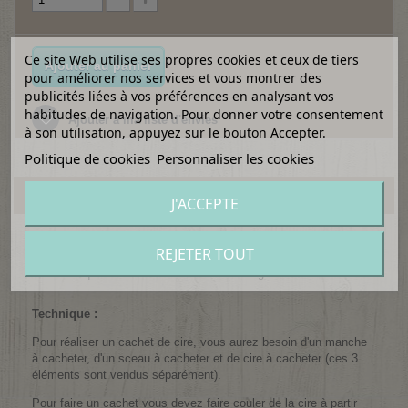
Ce site Web utilise ses propres cookies et ceux de tiers
Ajouter au panier
pour améliorer nos services et vous montrer des
publicités liées à vos préférences en analysant vos
habitudes de navigation. Pour donner votre consentement
Ajouter à ma liste d'envies
à son utilisation, appuyez sur le bouton Accepter.
Politique de cookies
Personnaliser les cookies
EN SAVOIR PLUS
J'ACCEPTE
Dépoussiérer le cachet cire et le rendre hyper branché c'est
REJETER TOUT
possible, grâce aux design modernes et aux couleurs de cire
tendance que vous retrouverez dans notre gamme !
Technique :
Pour réaliser un cachet de cire, vous aurez besoin d'un manche
à cacheter, d'un sceau à cacheter et de cire à cacheter (ces 3
éléments sont vendus séparément).
Pour faire un cachet vous devez faire couler de la cire à partir